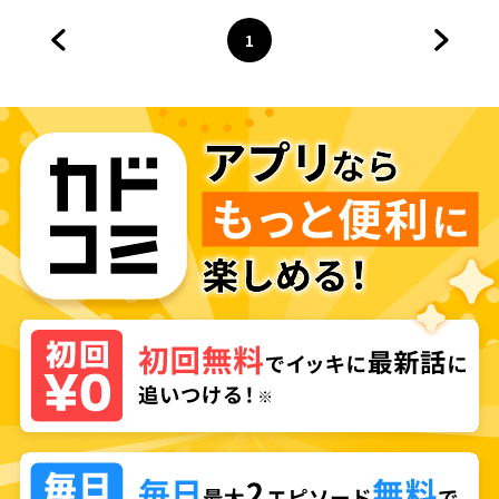
1
前のページへ
ページ
へ
次のペ