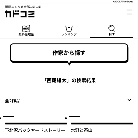
漫画エンタメ全部コミコミ
カドコミ
無料話増量
ランキング
探す
作家から探す
「
西尾雄太
」の検索結果
全
2
作品
下北沢バックヤードストーリー
水野と茶山