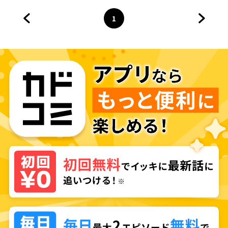
1
前のページへ
ページ
へ
次のペ