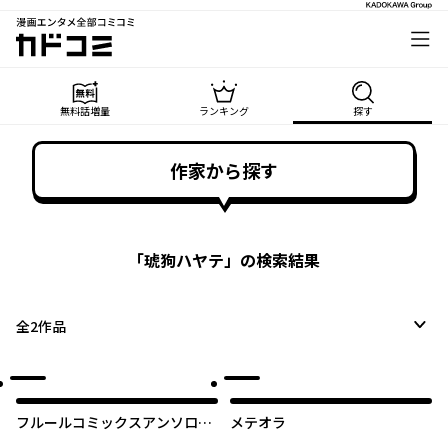
漫画エンタメ全部コミコミ
カドコミ
無料話増量
ランキング
探す
作家から探す
「
琥狗ハヤテ
」の検索結果
全
2
作品
フルールコミックスアンソロジ
メテオラ
ー 肉体派BL