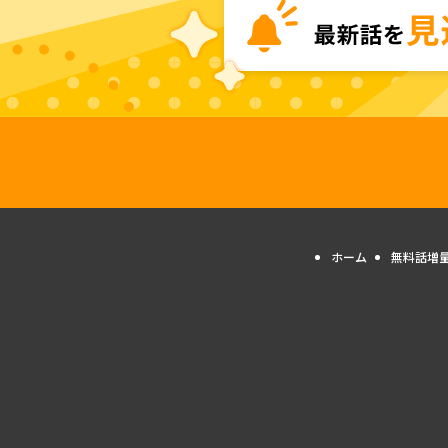
ホーム
無料話増