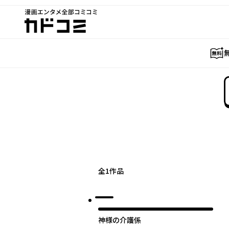
漫画エンタメ全部コミコミ
カドコミ
全
1
作品
神様の介護係