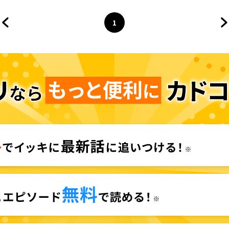
1
前のページへ
ページ
へ