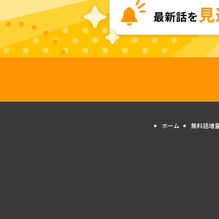
ホーム
無料話増