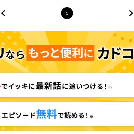
1
前のページへ
ページ
へ