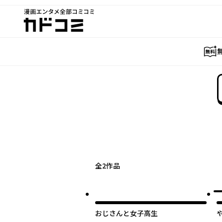
漫画エンタメ全部コミコミ
カドコミ
全
2
作品
おじさんと女子高生