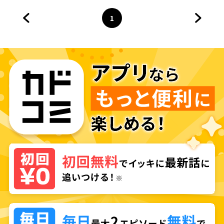
1
前のページへ
ページ
へ
次のペ