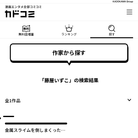
漫画エンタメ全部コミコミ
カドコミ
無料話増量
ランキング
探す
作家から探す
「
藤屋いずこ
」の検索結果
全
1
作品
金属スライムを倒しまくった俺
が【黒鋼の王】と呼ばれるまで