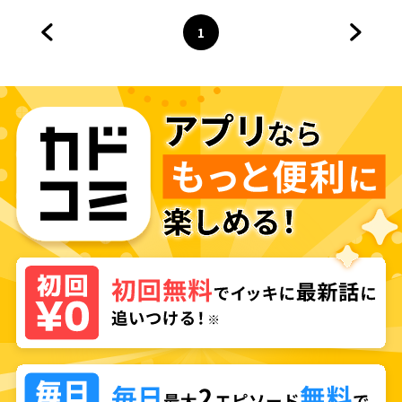
1
前のページへ
ページ
へ
次のペ