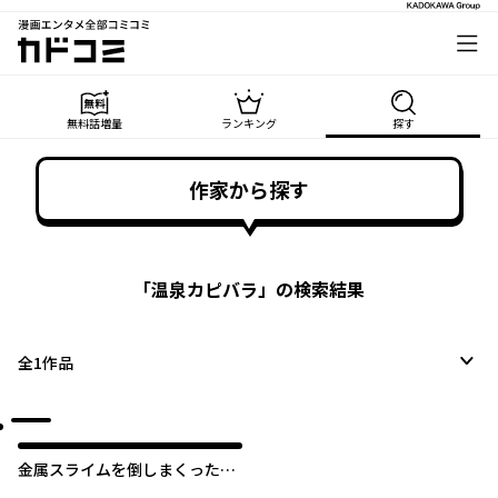
漫画エンタメ全部コミコミ
カドコミ
無料話増量
ランキング
探す
作家から探す
「
温泉カピバラ
」の検索結果
全
1
作品
金属スライムを倒しまくった俺
が【黒鋼の王】と呼ばれるまで