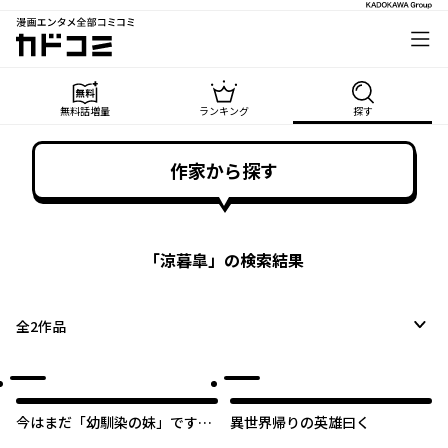
漫画エンタメ全部コミコミ
カドコミ
無料話増量
ランキング
探す
作家から探す
「
涼暮皐
」の検索結果
全
2
作品
今はまだ「幼馴染の妹」ですけ
異世界帰りの英雄曰く
ど。