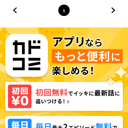
1
前のページへ
ページ
へ
次のペ