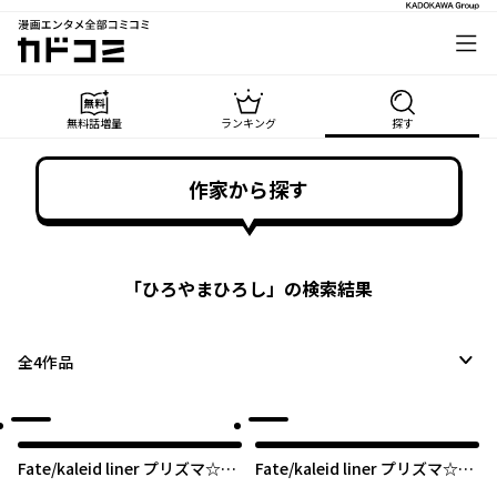
漫画エンタメ全部コミコミ
カドコミ
無料話増量
ランキング
探す
作家から探す
「
ひろやまひろし
」の検索結果
全
4
作品
Fate/kaleid liner プリズマ☆イ
Fate/kaleid liner プリズマ☆イ
リヤ ドライ！！
リヤ