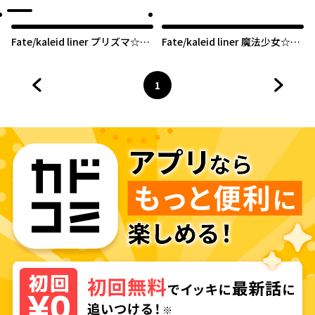
Fate/kaleid liner プリズマ☆イ
Fate/kaleid liner 魔法少女☆伊
リヤ ツヴァイ!
莉雅3rei!!
1
前のページへ
ページ
へ
次のペ