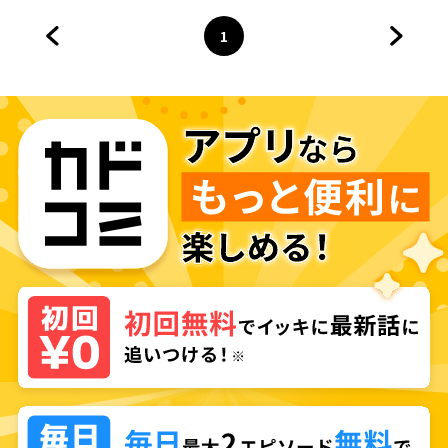
1
前のページへ
ページ
へ
次のペ