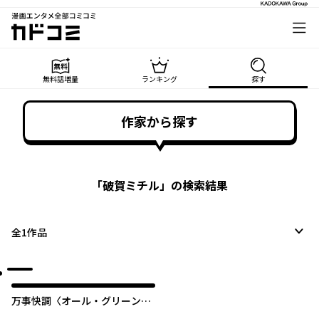
漫画エンタメ全部コミコミ
カドコミ
無料話増量
ランキング
探す
作家から探す
「
破賀ミチル
」の検索結果
全
1
作品
万事快調〈オール・グリーン
ズ〉