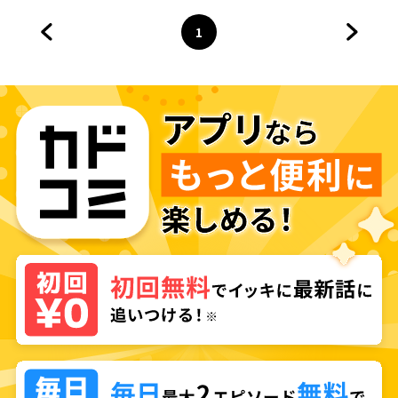
どでは無い!!～
1
前のページへ
ページ
へ
次のペ