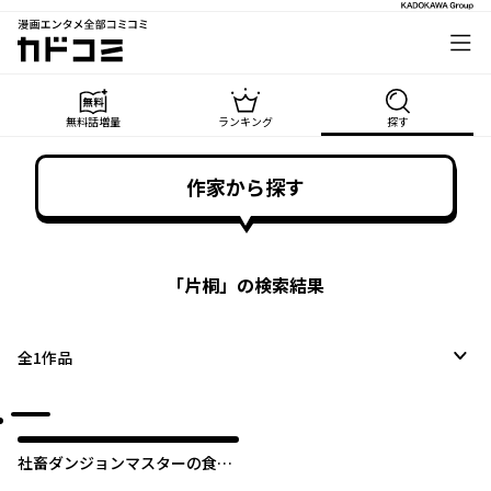
漫画エンタメ全部コミコミ
カドコミ
無料話増量
ランキング
探す
作家から探す
「
片桐
」の検索結果
全
1
作品
社畜ダンジョンマスターの食堂
経営 ～断じて史上最悪の魔王な