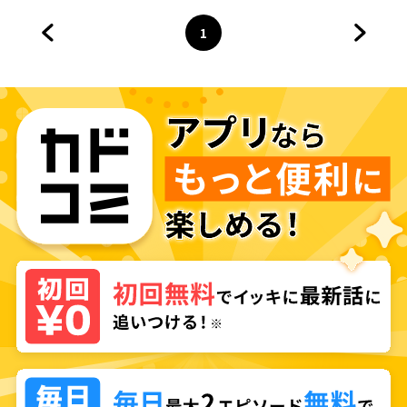
1
前のページへ
ページ
へ
次のペ