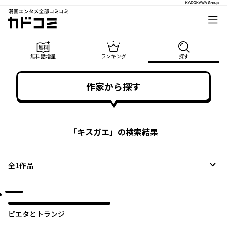
漫画エンタメ全部コミコミ
カドコミ
無料話増量
ランキング
探す
作家から探す
「
キスガエ
」の検索結果
全
1
作品
ピエタとトランジ