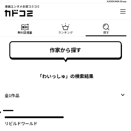
漫画エンタメ全部コミコミ
カドコミ
無料話増量
ランキング
探す
作家から探す
「
わいっしゅ
」の検索結果
全
1
作品
リビルドワールド