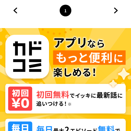
1
前のページへ
ページ
へ
次のペ