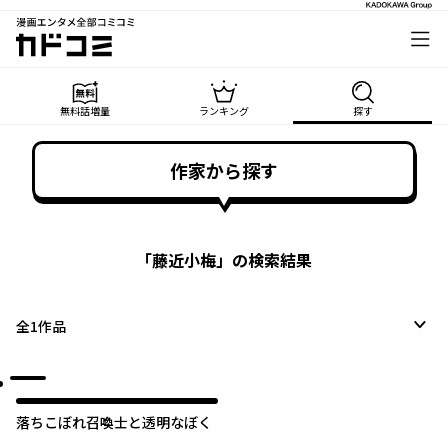
漫画エンタメ全部コミコミ
カドコミ
無料話増量
ランキング
探す
作家から探す
「
藤近小梅
」の検索結果
全
1
作品
落ちこぼれ召喚士と透明なぼく