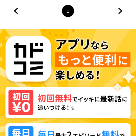
1
前のページへ
ページ
へ
次のペ