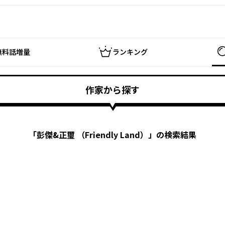
無料話増量
ランキング
作家から探す
「
彭傑&正璽 （Friendly Land）
」の検索結果