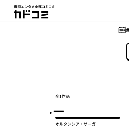
漫画エンタメ全部コミコミ
カドコミ
全
1
作品
オルタンシア・サーガ