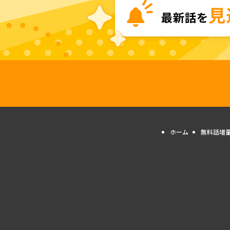
ホーム
無料話増