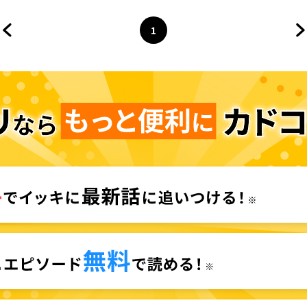
1
前のページへ
ページ
へ