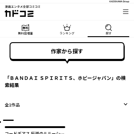
漫画エンタメ全部コミコミ
カドコミ
無料話増量
ランキング
探す
作家から探す
「
ＢＡＮＤＡＩ ＳＰＩＲＩＴＳ、ホビージャパン
」の検
索結果
全
1
作品
コードギアス 反逆のルルーシュ