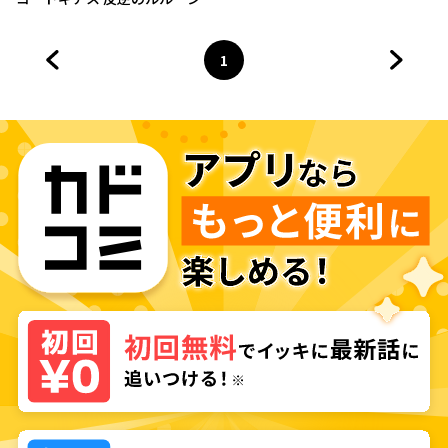
外伝 白の騎士 紅の夜叉
1
前のページへ
ページ
へ
次のペ