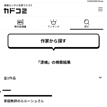
漫画エンタメ全部コミコミ
カドコミ
無料話増量
ランキング
探す
作家から探す
「
漆魂
」の検索結果
全
1
作品
家庭教師のルルーシュさん