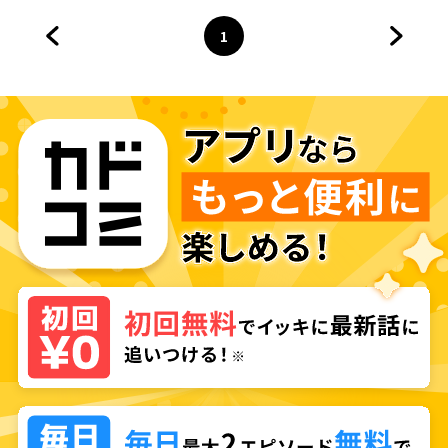
1
前のページへ
ページ
へ
次のペ