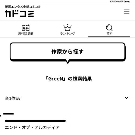
漫画エンタメ全部コミコミ
カドコミ
無料話増量
ランキング
探す
作家から探す
「
GreeN
」の検索結果
全
1
作品
エンド・オブ・アルカディア