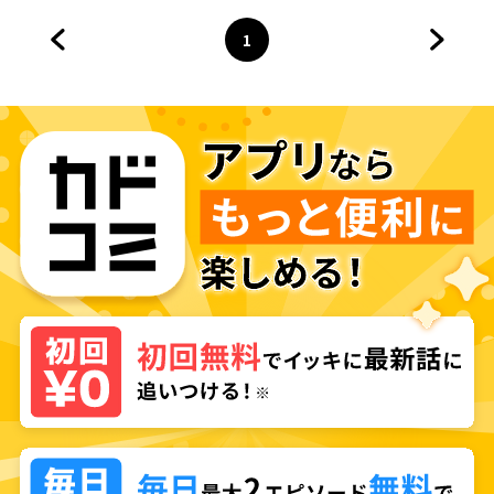
1
前のページへ
ページ
へ
次のペ