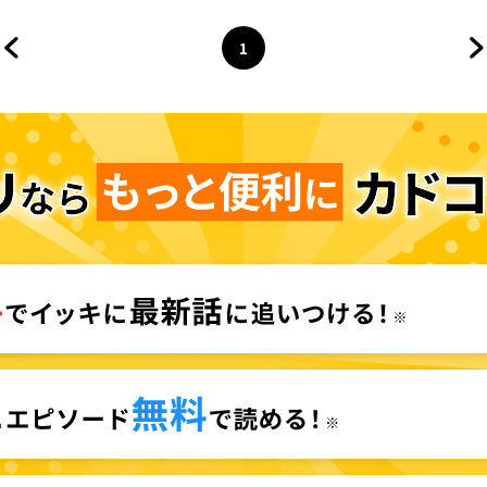
1
前のページへ
ページ
へ