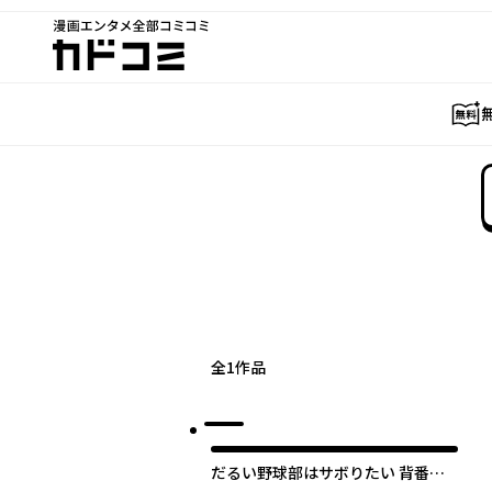
漫画エンタメ全部コミコミ
カドコミ
全
1
作品
だるい野球部はサボりたい 背番号