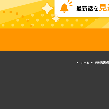
ホーム
無料話増