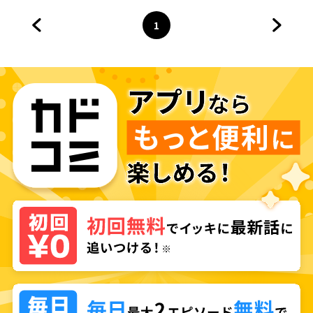
1
前のページへ
ページ
へ
次のペ