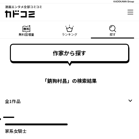
漫画エンタメ全部コミコミ
カドコミ
無料話増量
ランキング
探す
作家から探す
「
錆狗村昌
」の検索結果
全
1
作品
家系女騎士