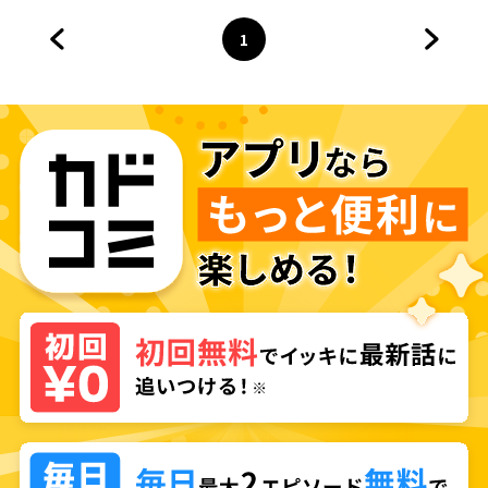
1
前のページへ
ページ
へ
次のペ