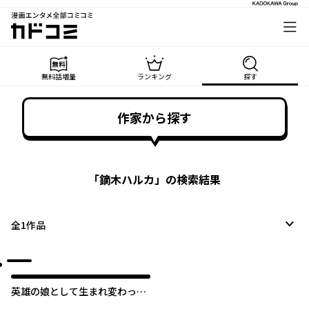
漫画エンタメ全部コミコミ
カドコミ
無料話増量
ランキング
探す
作家から探す
「
鏑木ハルカ
」の検索結果
全
1
作品
英雄の娘として生まれ変わった
英雄は再び英雄を目指す