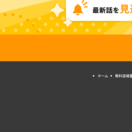
ホーム
無料話増