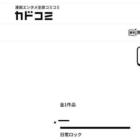
漫画エンタメ全部コミコミ
カドコミ
全
1
作品
日常ロック