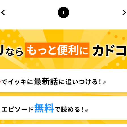
1
前のページへ
ページ
へ