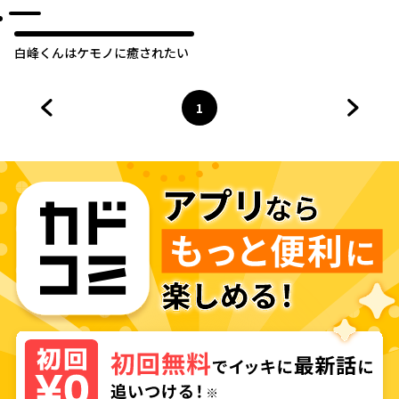
白峰くんはケモノに癒されたい
1
前のページへ
ページ
へ
次のペ