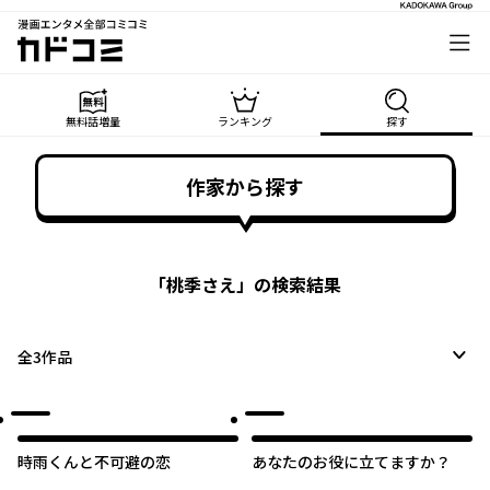
漫画エンタメ全部コミコミ
カドコミ
無料話増量
ランキング
探す
作家から探す
「
桃季さえ
」の検索結果
全
3
作品
時雨くんと不可避の恋
あなたのお役に立てますか？