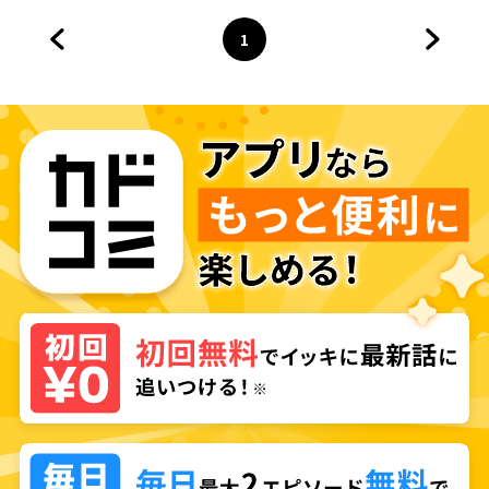
1
前のページへ
ページ
へ
次のペ