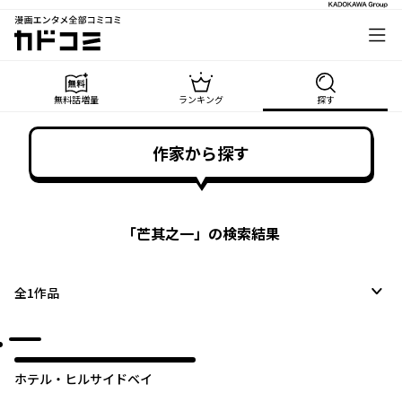
漫画エンタメ全部コミコミ
カドコミ
無料話増量
ランキング
探す
作家から探す
「
芒其之一
」の検索結果
全
1
作品
ホテル・ヒルサイドベイ