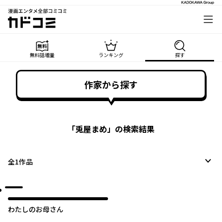
漫画エンタメ全部コミコミ
カドコミ
無料話増量
ランキング
探す
作家から探す
「
兎屋まめ
」の検索結果
全
1
作品
わたしのお母さん