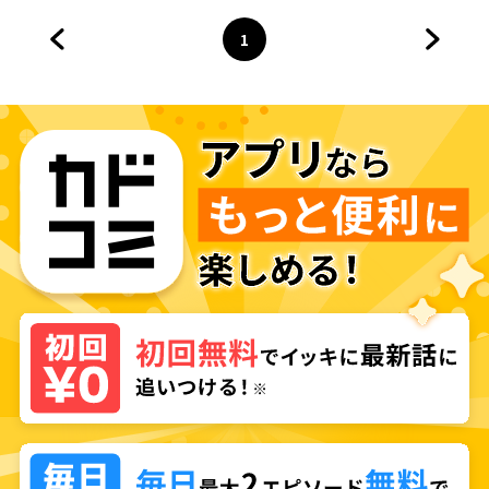
1
前のページへ
ページ
へ
次のペ