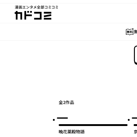
漫画エンタメ全部コミコミ
カドコミ
全
2
作品
暁花薬殿物語