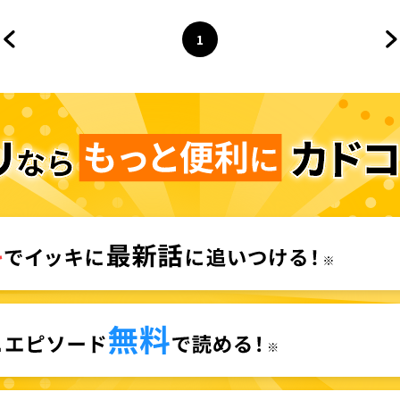
1
前のページへ
ページ
へ