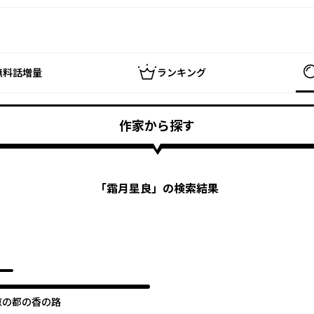
無料話増量
ランキング
作家から探す
「
霜月星良
」の検索結果
京の都の香の路