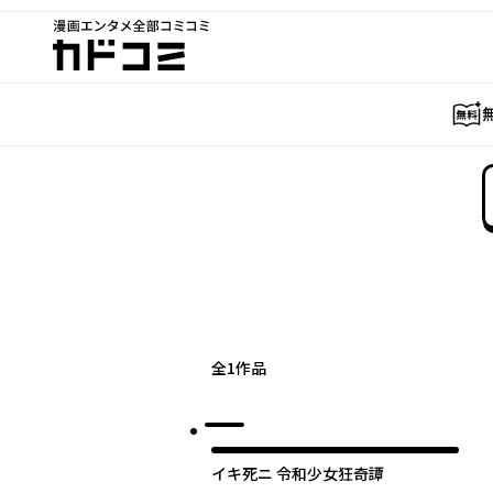
漫画エンタメ全部コミコミ
カドコミ
全
1
作品
イキ死ニ 令和少女狂奇譚