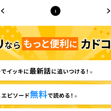
1
前のページへ
ページ
へ