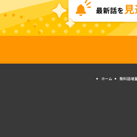
ホーム
無料話増