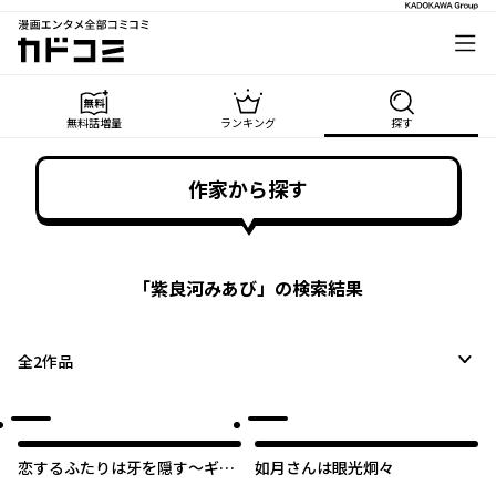
漫画エンタメ全部コミコミ
カドコミ
無料話増量
ランキング
探す
作家から探す
「
紫良河みあび
」の検索結果
全
2
作品
恋するふたりは牙を隠す～ギャ
如月さんは眼光炯々
ップがありすぎるカップルの話