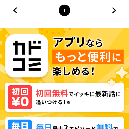
～
1
前のページへ
ページ
へ
次のペ