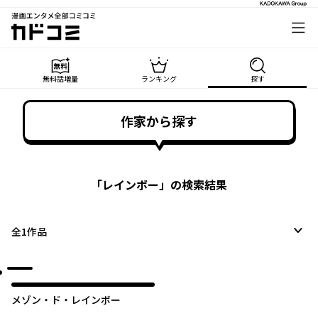
漫画エンタメ全部コミコミ
カドコミ
無料話増量
ランキング
探す
作家から探す
「
レインボー
」の検索結果
全
1
作品
メゾン・ド・レインボー