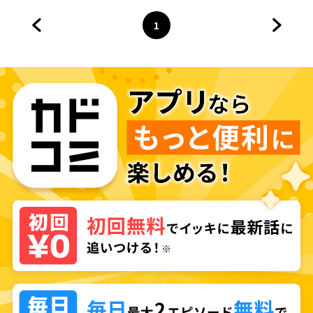
1
前のページへ
ページ
へ
次のペ