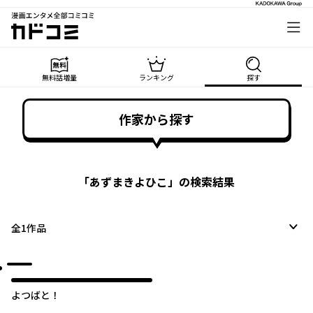
漫画エンタメ全部コミコミ
カドコミ
無料話増量
ランキング
探す
作家から探す
「
あずまきよひこ
」の検索結果
全
1
作品
よつばと！