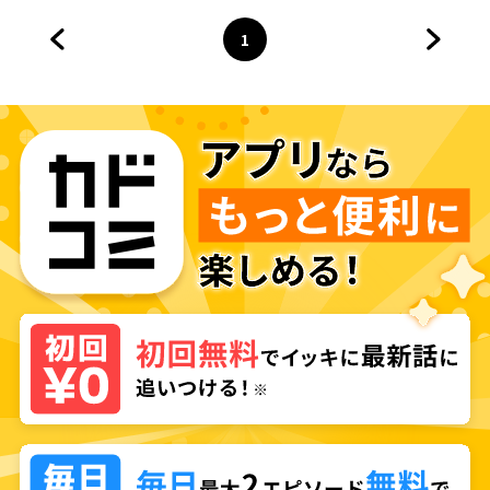
1
前のページへ
ページ
へ
次のペ