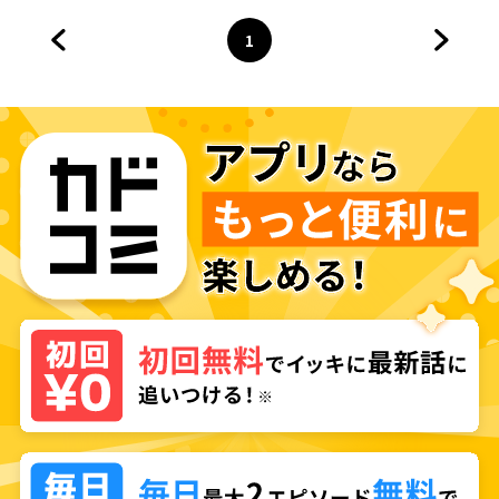
1
前のページへ
ページ
へ
次のペ