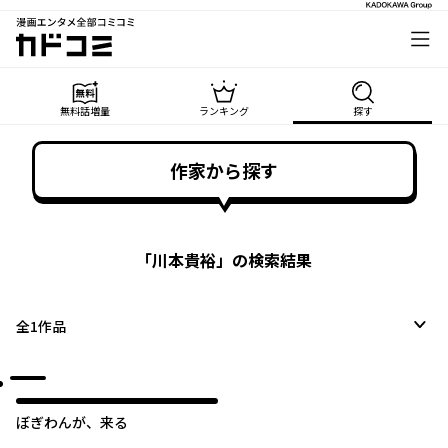
漫画エンタメ全部コミコミ
カドコミ
無料話増量
ランキング
探す
作家から探す
「
川本貴裕
」の検索結果
全
1
作品
ぼぎわんが、来る