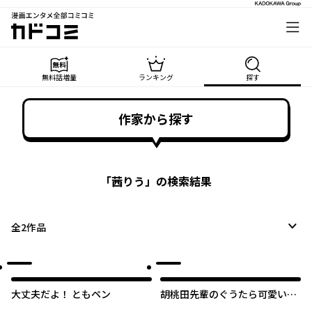
漫画エンタメ全部コミコミ
カドコミ
無料話増量
ランキング
探す
作家から探す
「
茜りう
」の検索結果
全
2
作品
大丈夫だよ！ ともペン
胡桃田先輩のぐうたら可愛い秘
密