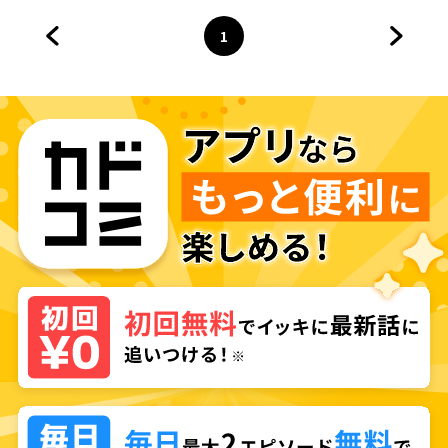
1
前のページへ
ページ
へ
次のペ