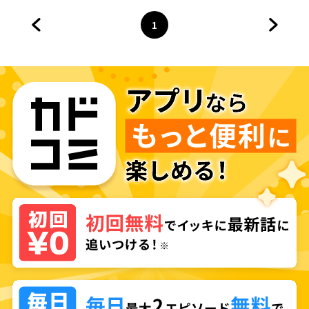
1
前のページへ
ページ
へ
次のペ