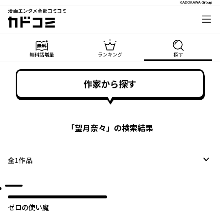
漫画エンタメ全部コミコミ
カドコミ
無料話増量
ランキング
探す
作家から探す
「
望月奈々
」の検索結果
全
1
作品
ゼロの使い魔