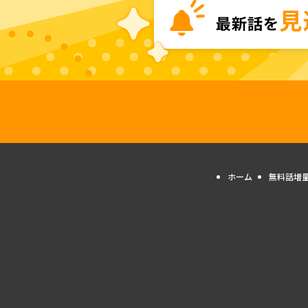
ホーム
無料話増