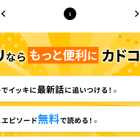
ラル・バディ
1
前のページへ
ページ
へ