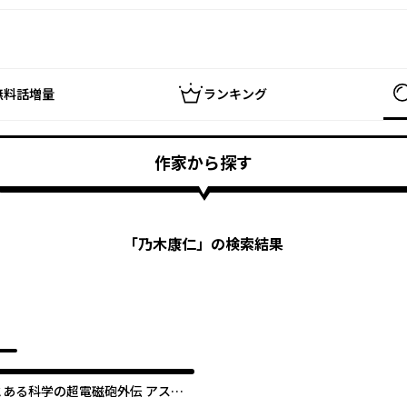
無料話増量
ランキング
作家から探す
「
乃木康仁
」の検索結果
とある科学の超電磁砲外伝 アスト