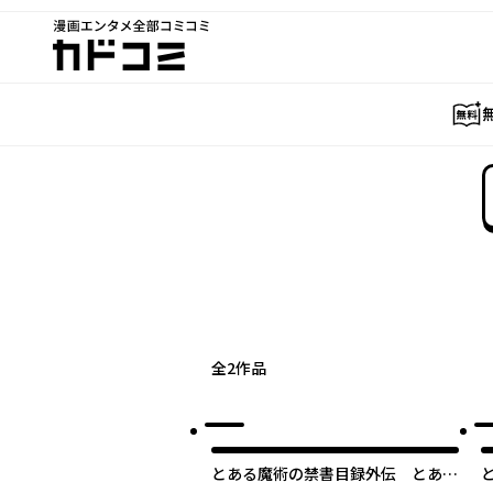
漫画エンタメ全部コミコミ
カドコミ
全
2
作品
とある魔術の禁書目録外伝 とある