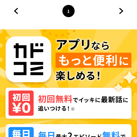
1
前のページへ
ページ
へ
次のペ