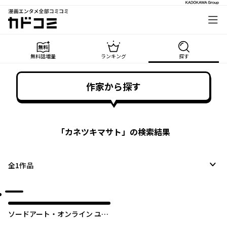
漫画エンタメ全部コミコミ
カドコミ
無料話増量
ランキング
探す
作家から探す
「
カネツキマサト
」の検索結果
全
1
作品
ソードアート・オンライン ユナ
イタル・リング