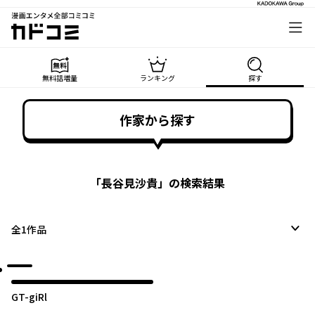
漫画エンタメ全部コミコミ
カドコミ
無料話増量
ランキング
探す
作家から探す
「
長谷見沙貴
」の検索結果
全
1
作品
GT-giRl