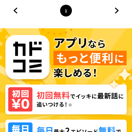
1
前のページへ
ページ
へ
次のペ