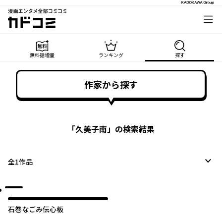
漫画エンタメ全部コミコミ
カドコミ
無料話増量
ランキング
探す
作家から探す
「
久美子南
」の検索結果
全
1
作品
石巻なごみ伝心板