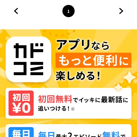
1
前のページへ
ページ
へ
次のペ