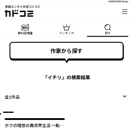
漫画エンタメ全部コミコミ
カドコミ
無料話増量
ランキング
探す
作家から探す
「
イチリ
」の検索結果
全
1
作品
ボクの理想の異世界生活 ～転生
したらケモ耳娘だらけの世界で