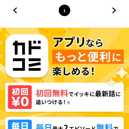
ハーレムに～
1
前のページへ
ページ
へ
次のペ