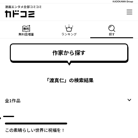
漫画エンタメ全部コミコミ
カドコミ
無料話増量
ランキング
探す
作家から探す
「
渡真仁
」の検索結果
全
1
作品
この素晴らしい世界に祝福を！