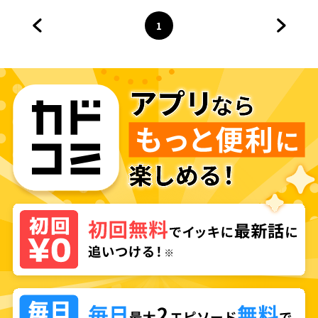
1
前のページへ
ページ
へ
次のペ