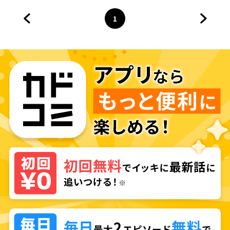
1
前のページへ
ページ
へ
次のペ