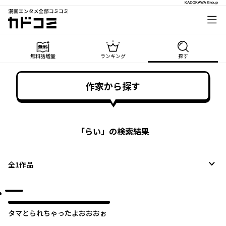
漫画エンタメ全部コミコミ
カドコミ
無料話増量
ランキング
探す
作家から探す
「
らい
」の検索結果
全
1
作品
タマとられちゃったよおおおぉ