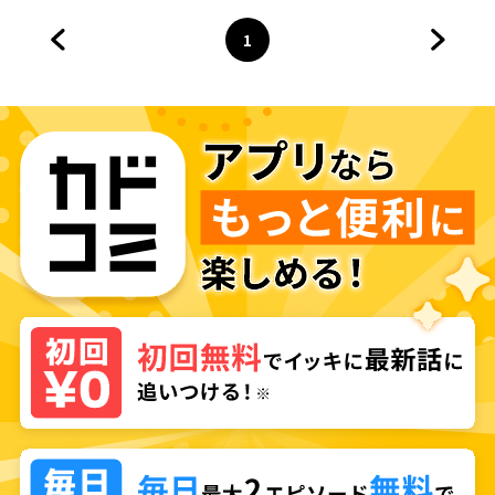
1
前のページへ
ページ
へ
次のペ