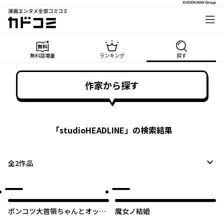
漫画エンタメ全部コミコミ
カドコミ
無料話増量
ランキング
探す
作家から探す
「
studioHEADLINE
」の検索結果
全
2
作品
ポンコツ大首領ちゃんとオッサ
魔女ノ結婚
ン戦闘員さん。