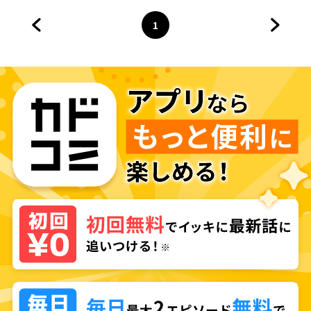
ク】
1
前のページへ
ページ
へ
次のペ