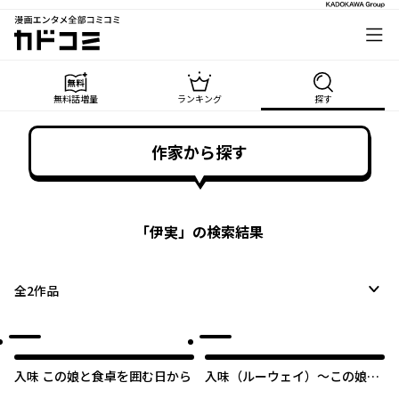
漫画エンタメ全部コミコミ
カドコミ
無料話増量
ランキング
探す
作家から探す
「
伊実
」の検索結果
全
2
作品
入味 この娘と食卓を囲む日から
入味（ルーウェイ）～この娘と
食卓を囲む日から～【タテス