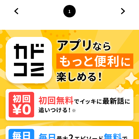
1
前のページへ
ページ
へ
次のペ