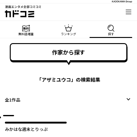
漫画エンタメ全部コミコミ
カドコミ
無料話増量
ランキング
探す
作家から探す
「
アザミユウコ
」の検索結果
全
1
作品
みかはな週末とりっぷ