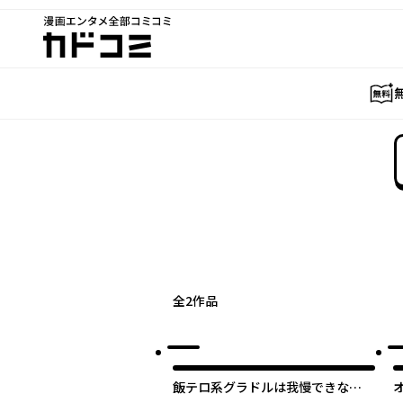
漫画エンタメ全部コミコミ
カドコミ
全
2
作品
飯テロ系グラドルは我慢できな