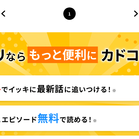
人ぼっち計画～
1
前のページへ
ページ
へ