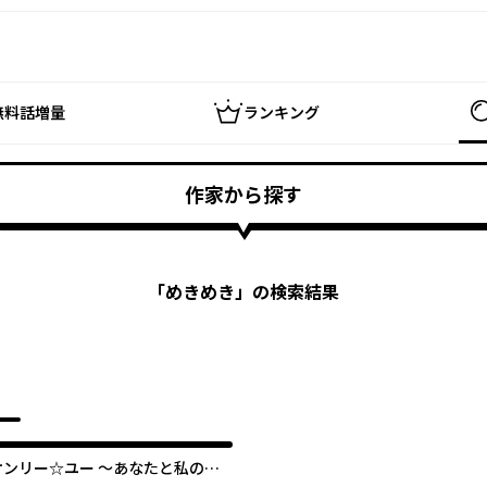
無料話増量
ランキング
作家から探す
「
めきめき
」の検索結果
オンリー☆ユー ～あなたと私の二