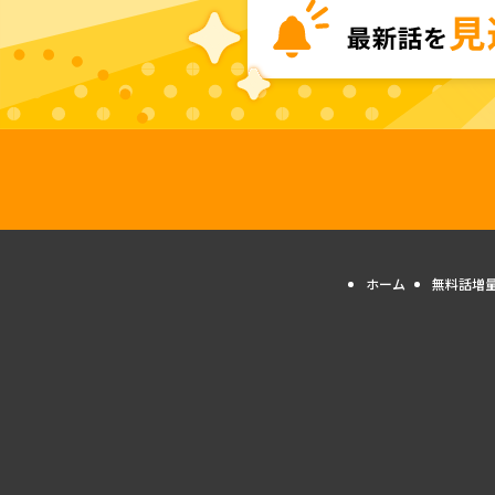
ホーム
無料話増