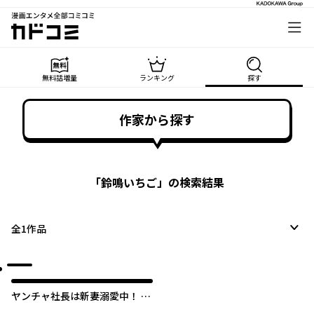
漫画エンタメ全部コミコミ
カドコミ
無料話増量
ランキング
探す
作家から探す
「
鈴鳴いちご
」の検索結果
全
1
作品
ヤンチャ社長は新妻溺愛中！ 毎
晩朝までイチャ甘エッチ！