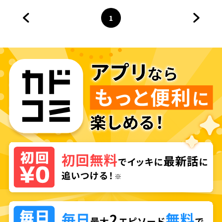
1
前のページへ
ページ
へ
次のペ