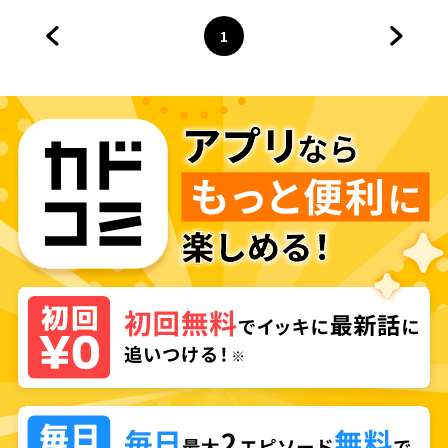
1
前のページへ
ページ
へ
次のペ