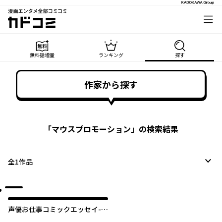
漫画エンタメ全部コミコミ
カドコミ
無料話増量
ランキング
探す
作家から探す
「
マウスプロモーション
」の検索結果
全
1
作品
声優お仕事コミックエッセイ-声
優なれるかな？