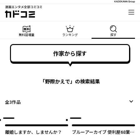
漫画エンタメ全部コミコミ
カドコミ
無料話増量
ランキング
探す
作家から探す
「
野際かえで
」の検索結果
全
3
作品
離婚しますか、しませんか？
ブルーアーカイブ 便利屋68業務
日誌