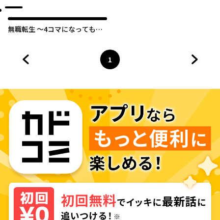
無職転生 ～4コマになっても本
気だす～
1
前のページへ
ページ
へ
次のペ