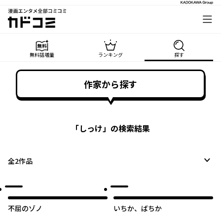
漫画エンタメ全部コミコミ
カドコミ
無料話増量
ランキング
探す
作家から探す
「
しっけ
」の検索結果
全
2
作品
不屈のゾノ
いちか、ばちか