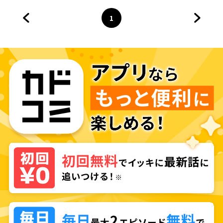
1
前のページへ
ページ
へ
次のペ