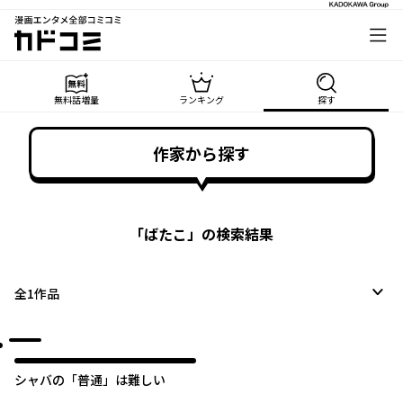
漫画エンタメ全部コミコミ
カドコミ
無料話増量
ランキング
探す
作家から探す
「
ばたこ
」の検索結果
全
1
作品
シャバの「普通」は難しい