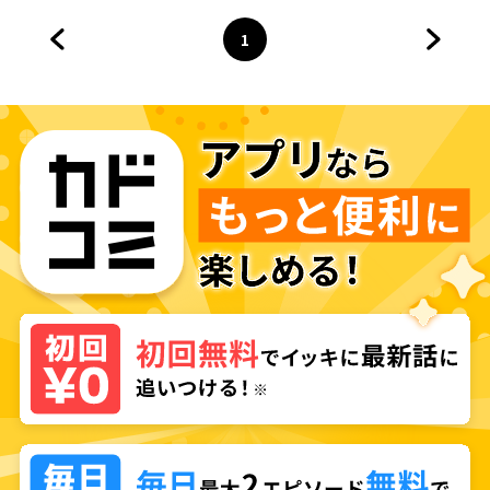
1
前のページへ
ページ
へ
次のペ