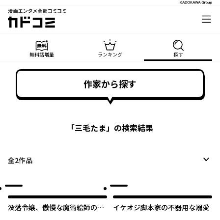
漫画エンタメ全部コミコミ
カドコミ
無料話増量
ランキング
探す
作家から探す
「
三毛たま
」の検索結果
全
2
作品
没落令嬢、傲慢な魔術絵師の淫
イケオジ脚本家の不器用な溺愛
画モデルになりまして。