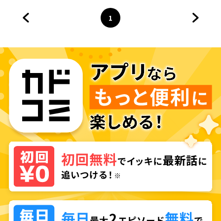
1
前のページへ
ページ
へ
次のペ